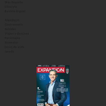
Más Deporte
Lifestyle
Revista Digital
MexBest
Gastronomía
Bebidas
Viajes y destinos
Personajes
Bienestar
Estilo de Vida
Jurado