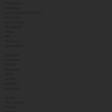
Expansión
Empresas
Home Expansión Politica
Economía
Internacional
Tecnología
Obras
ESG
Mujeres
LifeandStyle
Política
Gobierno
México
Congreso
CDMX
Estados
Opinión
Sociedad
Quién
Espectáculos
Realeza
Círculos