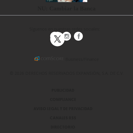
NU: Cambiar la Banca
Síguenos en nuestras redes sociales:
expansionpolitica
ExpansionPolitica
ExpPolitica
Business/Finance
© 2026 DERECHOS RESERVADOS EXPANSIÓN, S.A. DE C.V.
PUBLICIDAD
COMPLIANCE
AVISO LEGAL Y DE PRIVACIDAD
CANALES RSS
DIRECTORIO