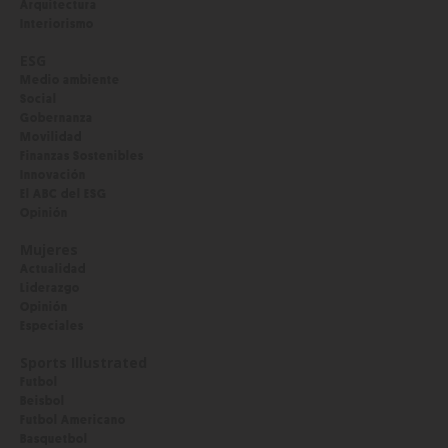
Arquitectura
Interiorismo
ESG
Medio ambiente
Social
Gobernanza
Movilidad
Finanzas Sostenibles
Innovación
El ABC del ESG
Opinión
Mujeres
Actualidad
Liderazgo
Opinión
Especiales
Sports Illustrated
Futbol
Beisbol
Futbol Americano
Basquetbol