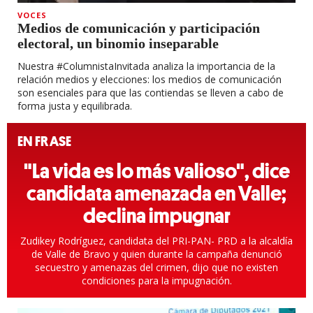
VOCES
Medios de comunicación y participación
electoral, un binomio inseparable
Nuestra #ColumnistaInvitada analiza la importancia de la
relación medios y elecciones: los medios de comunicación
son esenciales para que las contiendas se lleven a cabo de
forma justa y equilibrada.
EN FRASE
"La vida es lo más valioso", dice
candidata amenazada en Valle;
declina impugnar
Zudikey Rodríguez, candidata del PRI-PAN- PRD a la alcaldía
de Valle de Bravo y quien durante la campaña denunció
secuestro y amenazas del crimen, dijo que no existen
condiciones para la impugnación.