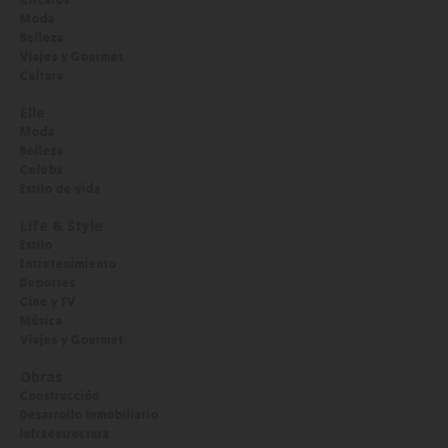
Moda
Belleza
Viajes y Gourmet
Cultura
Elle
Moda
Belleza
Celebs
Estilo de vida
Life & Style
Estilo
Entretenimiento
Deportes
Cine y TV
Música
Viajes y Gourmet
Obras
Construcción
Desarrollo Inmobiliario
Infraestructura