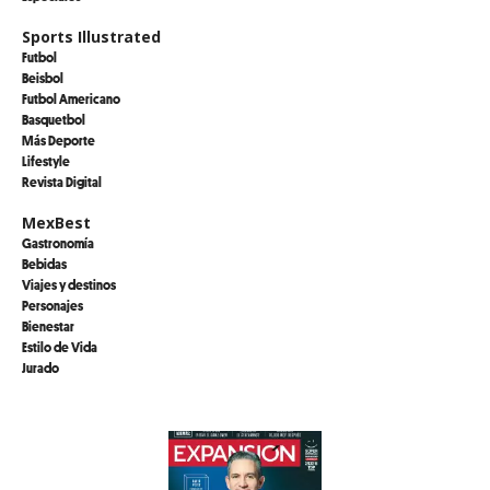
Sports Illustrated
Futbol
Beisbol
Futbol Americano
Basquetbol
Más Deporte
Lifestyle
Revista Digital
MexBest
Gastronomía
Bebidas
Viajes y destinos
Personajes
Bienestar
Estilo de Vida
Jurado