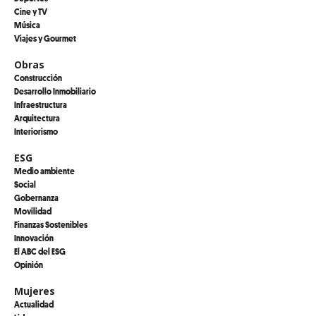
Cine y TV
Música
Viajes y Gourmet
Obras
Construcción
Desarrollo Inmobiliario
Infraestructura
Arquitectura
Interiorismo
ESG
Medio ambiente
Social
Gobernanza
Movilidad
Finanzas Sostenibles
Innovación
El ABC del ESG
Opinión
Mujeres
Actualidad