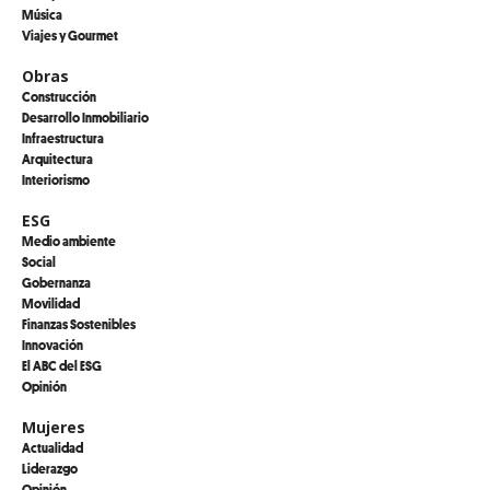
Música
Viajes y Gourmet
Obras
Construcción
Desarrollo Inmobiliario
Infraestructura
Arquitectura
Interiorismo
ESG
Medio ambiente
Social
Gobernanza
Movilidad
Finanzas Sostenibles
Innovación
El ABC del ESG
Opinión
Mujeres
Actualidad
Liderazgo
Opinión