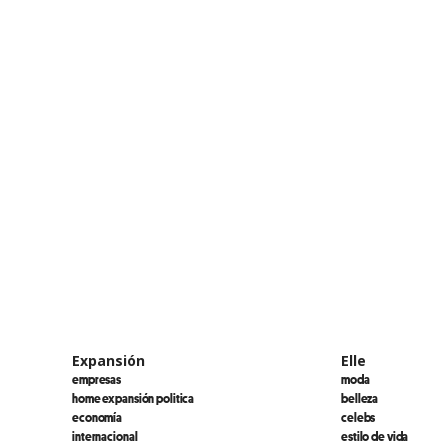
Expansión
Elle
empresas
moda
home expansión politica
belleza
economía
celebs
internacional
estilo de vida