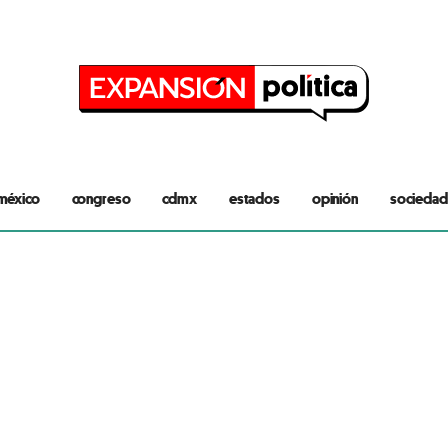
méxico
congreso
cdmx
estados
opinión
sociedad