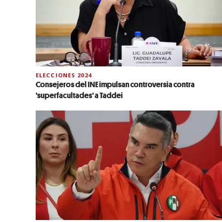
ELECCIONES 2024
Consejeros del INE impulsan controversia contra
'superfacultades' a Taddei