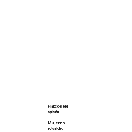
el abc del esg
opinión
Mujeres
actualidad