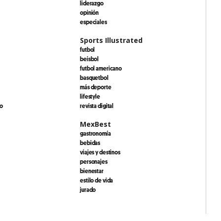
liderazgo
opinión
especiales
Sports Illustrated
futbol
beisbol
futbol americano
basquetbol
más deporte
lifestyle
io
revista digital
MexBest
gastronomía
bebidas
viajes y destinos
personajes
bienestar
estilo de vida
jurado