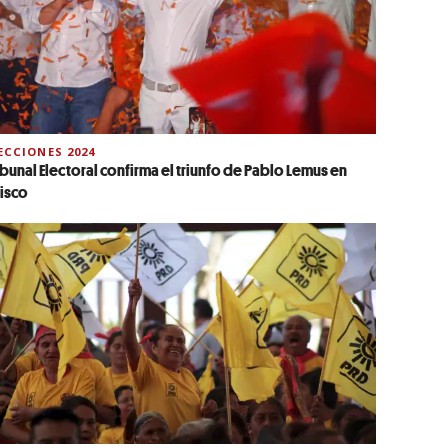
ECCIONES 2024
ibunal Electoral confirma el triunfo de Pablo Lemus en
lisco