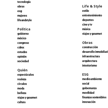
tecnología
Life & Style
obras
estilo
esg
entretenimiento
mujeres
deportes
lifeandstyle
cine y tv
Política
música
gobierno
viajes y gourmet
méxico
Obras
congreso
construcción
cdmx
desarrollo inmobiliar
estados
infraestructura
opinión
arquitectura
sociedad
interiorismo
Quién
ESG
espectáculos
medio ambiente
realeza
social
círculos
gobernanza
moda
movilidad
belleza
finanzas sostenibles
viajes y gourmet
innovación
cultura