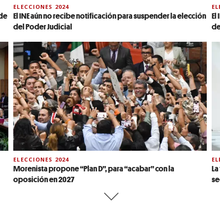
ELECCIONES 2024
EL
 de
El INE aún no recibe notificación para suspender la elección
El
del Poder Judicial
de
ELECCIONES 2024
EL
Morenista propone “Plan D”, para “acabar” con la
La
oposición en 2027
se