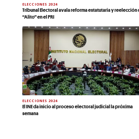
ELECCIONES 2024
Tribunal Electoral avala reforma estatutaria y reelección
“Alito” en el PRI
ELECCIONES 2024
El INE da inicio al proceso electoral judicial la próxima
semana