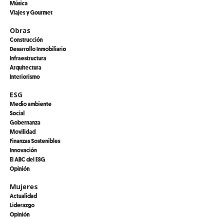
Música
Viajes y Gourmet
Obras
Construcción
Desarrollo Inmobiliario
Infraestructura
Arquitectura
Interiorismo
ESG
Medio ambiente
Social
Gobernanza
Movilidad
Finanzas Sostenibles
Innovación
El ABC del ESG
Opinión
Mujeres
Actualidad
Liderazgo
Opinión