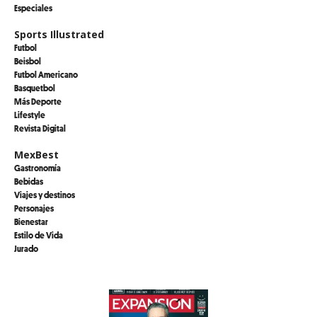
Especiales
Sports Illustrated
Futbol
Beisbol
Futbol Americano
Basquetbol
Más Deporte
Lifestyle
Revista Digital
MexBest
Gastronomía
Bebidas
Viajes y destinos
Personajes
Bienestar
Estilo de Vida
Jurado