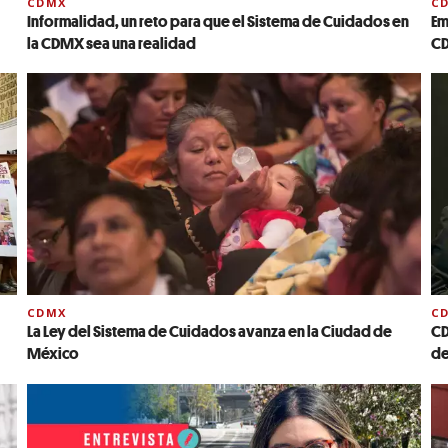
CDMX
C
Informalidad, un reto para que el Sistema de Cuidados en
Em
la CDMX sea una realidad
C
CDMX
C
La Ley del Sistema de Cuidados avanza en la Ciudad de
CD
México
de