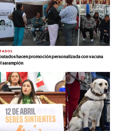
STADOS
putados hacen promoción personalizada con vacuna
l sarampión