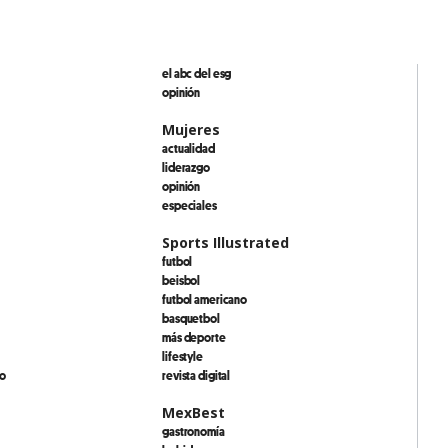
el abc del esg
opinión
Mujeres
actualidad
liderazgo
opinión
especiales
Sports Illustrated
futbol
beisbol
futbol americano
basquetbol
más deporte
lifestyle
io
revista digital
MexBest
gastronomía