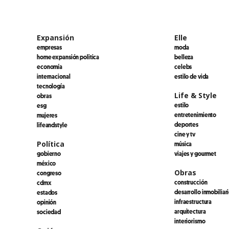
Expansión
Elle
empresas
moda
home expansión politica
belleza
economía
celebs
internacional
estilo de vida
tecnología
Life & Style
obras
estilo
esg
entretenimiento
mujeres
deportes
lifeandstyle
cine y tv
Política
música
gobierno
viajes y gourmet
méxico
Obras
congreso
construcción
cdmx
desarrollo inmobiliar
estados
infraestructura
opinión
arquitectura
sociedad
interiorismo