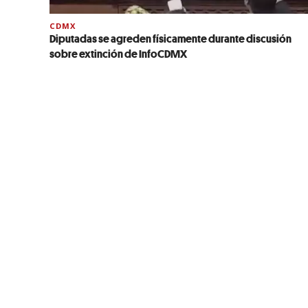
CDMX
Diputadas se agreden físicamente durante discusión
sobre extinción de InfoCDMX