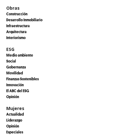
Obras
Construcción
Desarrollo Inmobiliario
Infraestructura
Arquitectura
Interiorismo
ESG
Medio ambiente
Social
Gobernanza
Movilidad
Finanzas Sostenibles
Innovación
El ABC del ESG
Opinión
Mujeres
Actualidad
Liderazgo
Opinión
Especiales