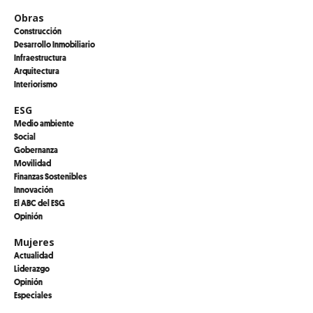
Obras
Construcción
Desarrollo Inmobiliario
Infraestructura
Arquitectura
Interiorismo
ESG
Medio ambiente
Social
Gobernanza
Movilidad
Finanzas Sostenibles
Innovación
El ABC del ESG
Opinión
Mujeres
Actualidad
Liderazgo
Opinión
Especiales