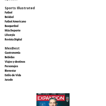
Sports Illustrated
Futbol
Beisbol
Futbol Americano
Basquetbol
Más Deporte
Lifestyle
Revista Digital
MexBest
Gastronomía
Bebidas
Viajes y destinos
Personajes
Bienestar
Estilo de Vida
Jurado