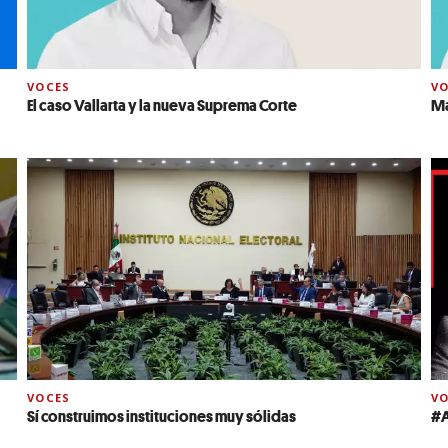
VOCES
VO
El caso Vallarta y la nueva Suprema Corte
Má
VOCES
VO
Sí construimos instituciones muy sólidas
#A