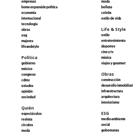
empresas
moda
home expansión politica
belleza
economía
celebs
internacional
estilo de vida
tecnología
Life & Style
obras
estilo
esg
entretenimiento
mujeres
deportes
lifeandstyle
cine y tv
Política
música
gobierno
viajes y gourmet
méxico
Obras
congreso
construcción
cdmx
desarrollo inmobiliar
estados
infraestructura
opinión
arquitectura
sociedad
interiorismo
Quién
ESG
espectáculos
medio ambiente
realeza
social
círculos
gobernanza
moda