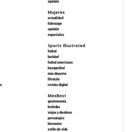
opinión
Mujeres
actualidad
liderazgo
opinión
especiales
Sports Illustrated
futbol
beisbol
futbol americano
basquetbol
más deporte
lifestyle
io
revista digital
MexBest
gastronomía
bebidas
viajes y destinos
personajes
bienestar
estilo de vida