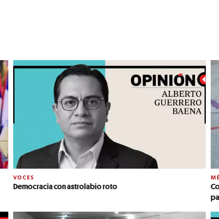
VOCES
MÉ
Democracia con astrolabio roto
Co
pa