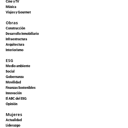
Cine y TV
Música
Viajes y Gourmet
Obras
Construcción
Desarrollo Inmobiliario
Infraestructura
Arquitectura
Interiorismo
ESG
Medio ambiente
Social
Gobernanza
Movilidad
Finanzas Sostenibles
Innovación
El ABC del ESG
Opinión
Mujeres
Actualidad
Liderazgo