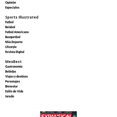
Opinión
Especiales
Sports Illustrated
Futbol
Beisbol
Futbol Americano
Basquetbol
Más Deporte
Lifestyle
Revista Digital
MexBest
Gastronomía
Bebidas
Viajes y destinos
Personajes
Bienestar
Estilo de Vida
Jurado