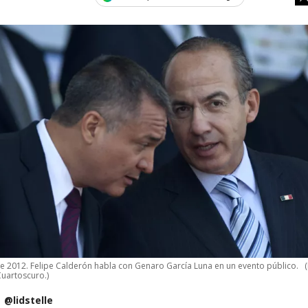
de 2012. Felipe Calderón habla con Genaro García Luna en un evento público.
uartoscuro.)
@lidstelle