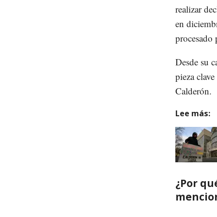
realizar de
en diciembr
procesado p
Desde su c
pieza clave
Calderón.
Lee más:
¿Por qu
mencio