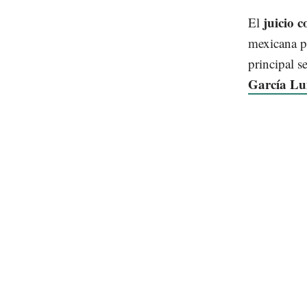
juicio 
El
mexicana p
principal s
García L