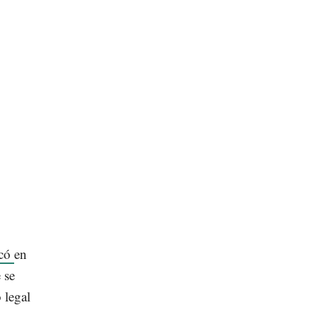
ncó
en
 se
 legal