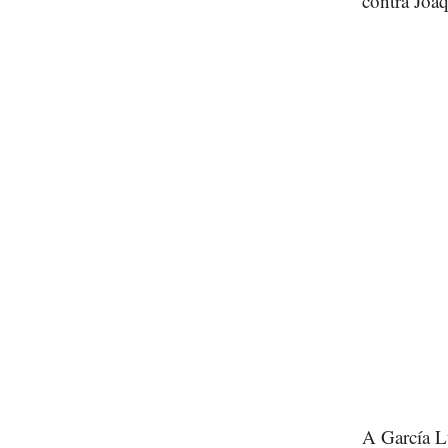
contra Joa
A García Lu