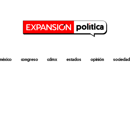
méxico
congreso
cdmx
estados
opinión
sociedad