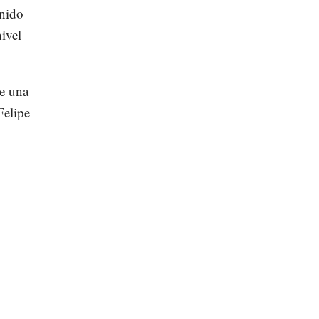
enido
ivel
ue una
Felipe