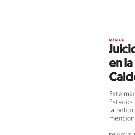
MÉXICO
Juici
en la
Cald
Este mar
Estados 
la polít
menciona
mar 17 enero 2