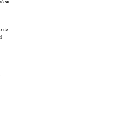
ró su
io de
el
r