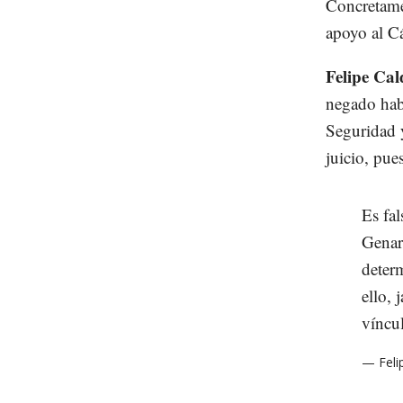
Concretame
apoyo al Cá
Felipe Cal
negado habe
Seguridad 
juicio, pues
Es fa
Genar
deter
ello,
víncu
— Feli