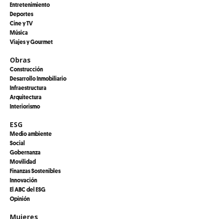
Entretenimiento
Deportes
Cine y TV
Música
Viajes y Gourmet
Obras
Construcción
Desarrollo Inmobiliario
Infraestructura
Arquitectura
Interiorismo
ESG
Medio ambiente
Social
Gobernanza
Movilidad
Finanzas Sostenibles
Innovación
El ABC del ESG
Opinión
Mujeres