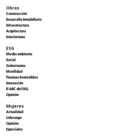
Obras
Construcción
Desarrollo Inmobiliario
Infraestructura
Arquitectura
Interiorismo
ESG
Medio ambiente
Social
Gobernanza
Movilidad
Finanzas Sostenibles
Innovación
El ABC del ESG
Opinión
Mujeres
Actualidad
Liderazgo
Opinión
Especiales