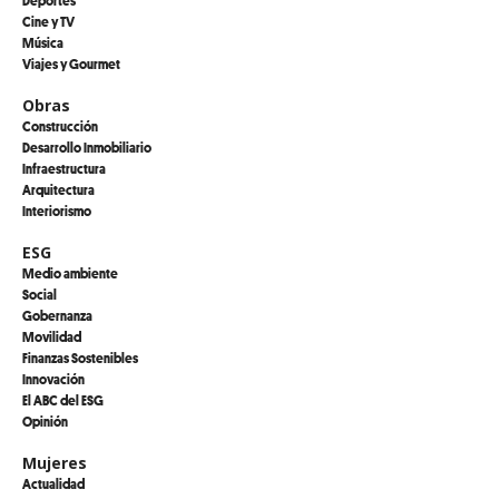
Cine y TV
Música
Viajes y Gourmet
Obras
Construcción
Desarrollo Inmobiliario
Infraestructura
Arquitectura
Interiorismo
ESG
Medio ambiente
Social
Gobernanza
Movilidad
Finanzas Sostenibles
Innovación
El ABC del ESG
Opinión
Mujeres
Actualidad