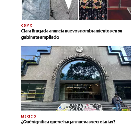
CDMX
Clara Brugada anuncia nuevos nombramientos en su
gabinete ampliado
MÉXICO
¿Qué significa que se hagan nuevas secretarías?