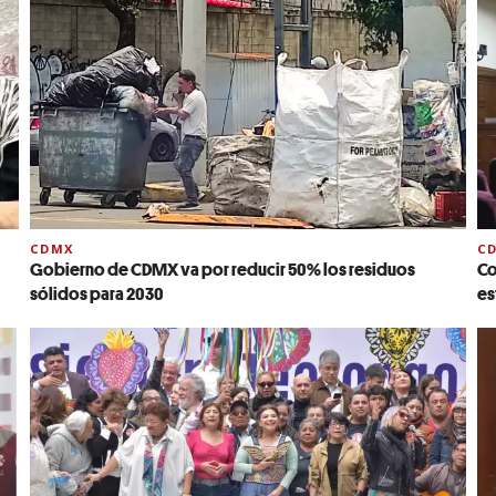
CDMX
C
Gobierno de CDMX va por reducir 50% los residuos
Co
sólidos para 2030
es