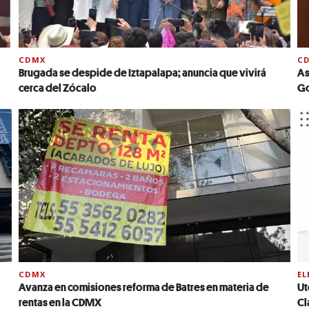
CDMX
C
Brugada se despide de Iztapalapa; anuncia que vivirá
As
cerca del Zócalo
Go
CDMX
EL
Avanza en comisiones reforma de Batres en materia de
Ut
rentas en la CDMX
Cl