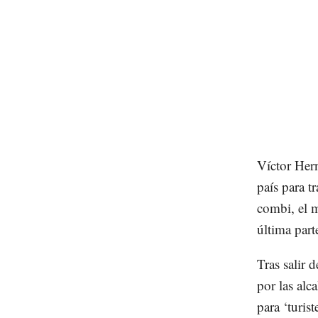
Víctor Hern
país para t
combi, el m
última part
Tras salir 
por las alc
para ‘turis