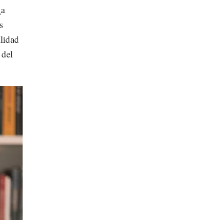
¿a
s
ilidad
 del