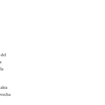
 del
a
la
dalea
ovecha