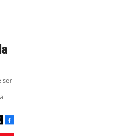
la
e ser
ca
Facebook
Tweet