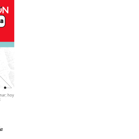
nar; hoy
:
la