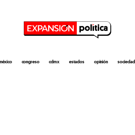
méxico
congreso
cdmx
estados
opinión
sociedad