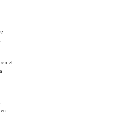
re
a
con el
a
a
 en