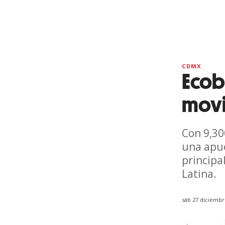
CDMX
Ecobi
movi
Con 9,30
una apue
principa
Latina.
sáb 27 diciembr