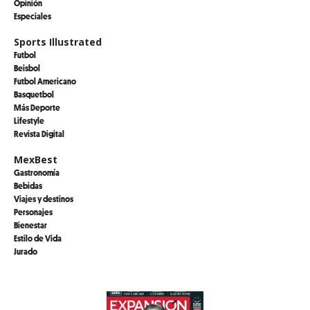
Opinión
Especiales
Sports Illustrated
Futbol
Beisbol
Futbol Americano
Basquetbol
Más Deporte
Lifestyle
Revista Digital
MexBest
Gastronomía
Bebidas
Viajes y destinos
Personajes
Bienestar
Estilo de Vida
Jurado