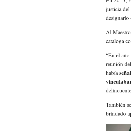
En 2015, A
justicia de
designarlo 
Al Maestro 
cataloga co
“En el año 
reunión de
seña
había
vinculaba
delincuente
También se 
brindado ap