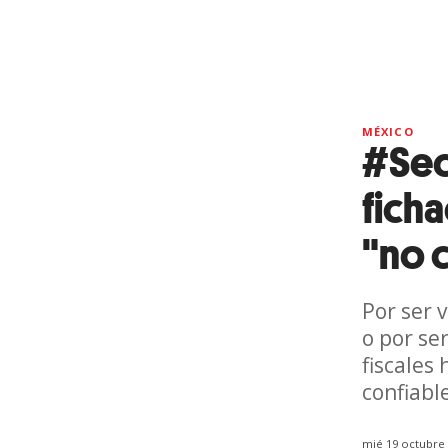
MÉXICO
#Sed
fich
"no 
Por ser 
o por se
fiscales
confiabl
mié 19 octubre 