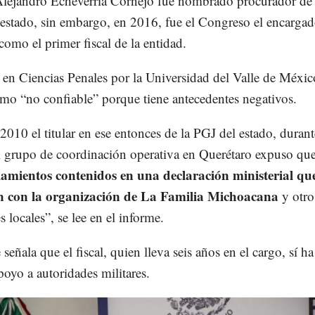
lejandro Echeverría Cornejo fue nombrado procurador de
l estado, sin embargo, en 2016, fue el Congreso el encarga
como el primer fiscal de la entidad.
en Ciencias Penales por la Universidad del Valle de México
mo “no confiable” porque tiene antecedentes negativos.
2010 el titular en ese entonces de la PGJ del estado, duran
l grupo de coordinación operativa en Querétaro expuso qu
lamientos contenidos en una declaración ministerial que
n con la organización de La Familia Michoacana
y otro
s locales”, se lee en el informe.
señala que el fiscal, quien lleva seis años en el cargo, sí ha
oyo a autoridades militares.