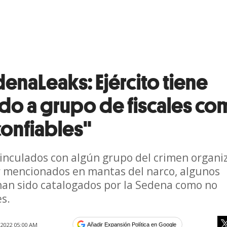
enaLeaks: Ejército tiene
ado a grupo de fiscales c
confiables"
vinculados con algún grupo del crimen organi
r mencionados en mantas del narco, algunos
 han sido catalogados por la Sedena como no
es.
2022 05:00 AM
Añadir Expansión Política en Google