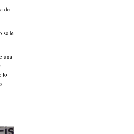
do de
 se le
te una
e
 lo
s