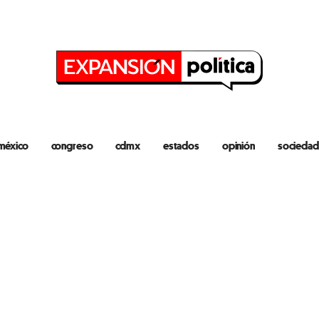
méxico
congreso
cdmx
estados
opinión
sociedad