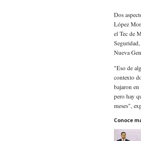
Dos aspect
López Mont
el Tec de M
Seguridad, 
Nueva Gene
"Eso de alg
contexto d
bajaron en 
pero hay qu
meses", ex
Conoce má