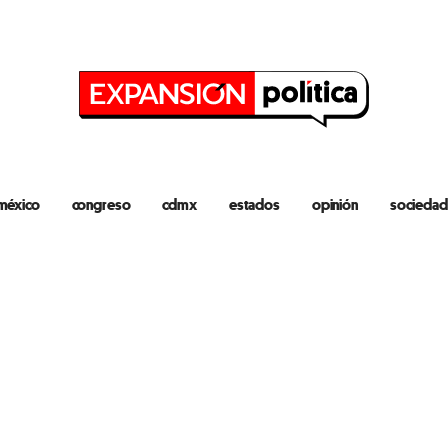
méxico
congreso
cdmx
estados
opinión
sociedad