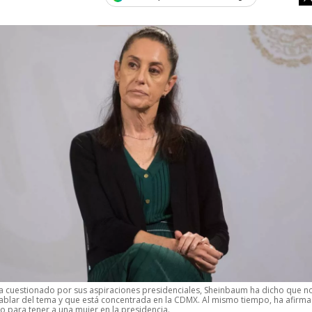
a cuestionado por sus aspiraciones presidenciales, Sheinbaum ha dicho que n
lar del tema y que está concentrada en la CDMX. Al mismo tiempo, ha afirm
to para tener a una mujer en la presidencia.