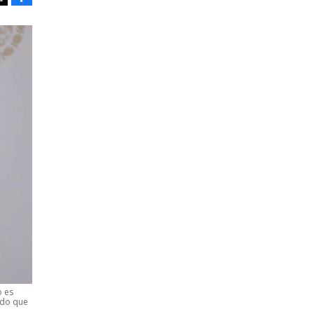
Tweet
o es
ado que