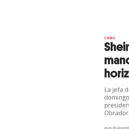
CDMX
Shei
mand
hori
La jefa 
domingo.
presiden
Obrador,
dom 05 diciemb