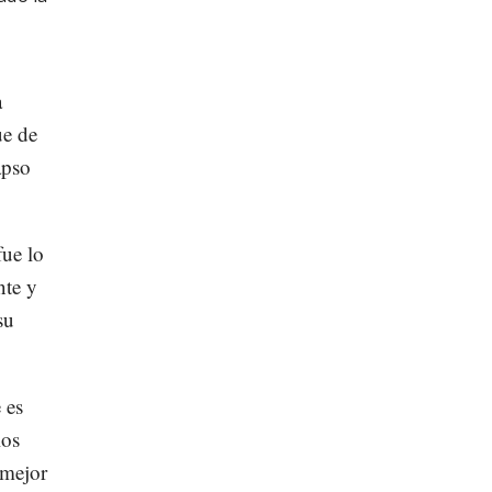
a
ue de
apso
fue lo
nte y
su
 es
los
 mejor