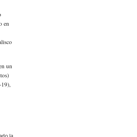
o
o en
alisco
 en un
tos)
-19),
ado la