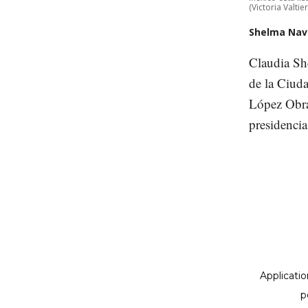
(Victoria Valti
Shelma Nava
Claudia Sh
de la Ciud
López Obrad
presidenci