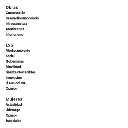
Obras
Construcción
Desarrollo Inmobiliario
Infraestructura
Arquitectura
Interiorismo
ESG
Medio ambiente
Social
Gobernanza
Movilidad
Finanzas Sostenibles
Innovación
El ABC del ESG
Opinión
Mujeres
Actualidad
Liderazgo
Opinión
Especiales