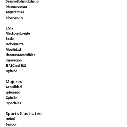
Desarrollo Inmobiliario
Infraestructura
Arquitectura
Interiorismo
ESG
Medio ambiente
Social
Gobernanza
Movilidad
Finanzas Sostenibles
Innovación
El ABC del ESG
Opinión
Mujeres
Actualidad
Liderazgo
Opinión
Especiales
Sports Illustrated
Futbol
Beisbol