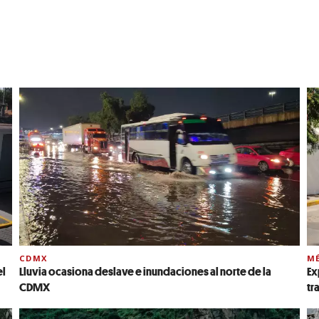
CDMX
MÉ
el
Lluvia ocasiona deslave e inundaciones al norte de la
Ex
CDMX
tr