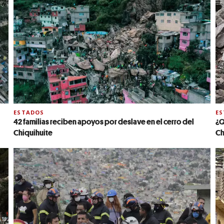
ESTADOS
E
42 familias reciben apoyos por deslave en el cerro del
¿Q
Chiquihuite
Ch