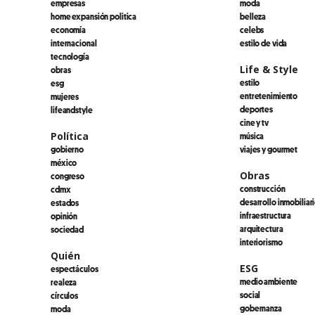
empresas
moda
home expansión politica
belleza
economía
celebs
internacional
estilo de vida
tecnología
Life & Style
obras
estilo
esg
entretenimiento
mujeres
deportes
lifeandstyle
cine y tv
Política
música
gobierno
viajes y gourmet
méxico
Obras
congreso
construcción
cdmx
desarrollo inmobiliar
estados
infraestructura
opinión
arquitectura
sociedad
interiorismo
Quién
ESG
espectáculos
medio ambiente
realeza
social
círculos
gobernanza
moda