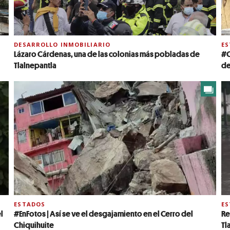
DESARROLLO INMOBILIARIO
E
Lázaro Cárdenas, una de las colonias más pobladas de
#C
Tlalnepantla
de
ESTADOS
E
l
#EnFotos | Así se ve el desgajamiento en el Cerro del
Re
Chiquihuite
Tl