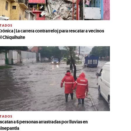
STADOS
rónica | La carrera contrarreloj para rescatar a vecinos
l Chiquihuite
STADOS
scatan a 6 personas arrastradas por lluvias en
alnepantla