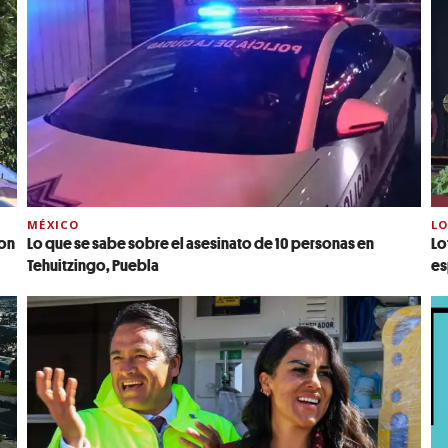
MÉXICO
LO
con
Lo que se sabe sobre el asesinato de 10 personas en
Lo
Tehuitzingo, Puebla
es