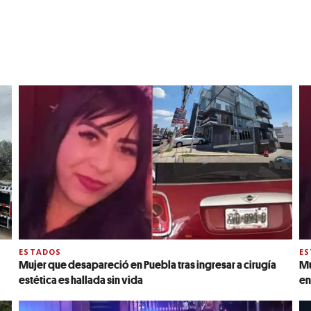
ESTADOS
E
Mujer que desapareció en Puebla tras ingresar a cirugía
Mu
estética es hallada sin vida
en