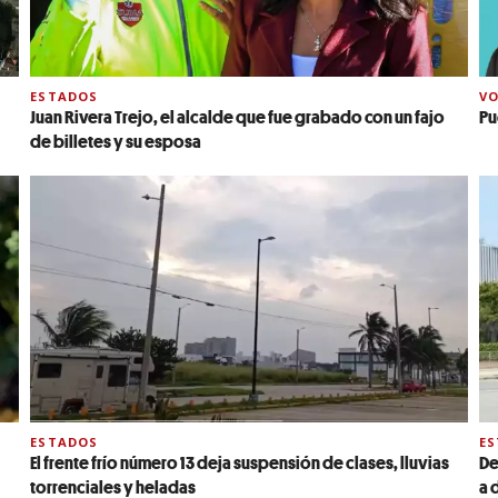
ESTADOS
VO
Juan Rivera Trejo, el alcalde que fue grabado con un fajo
Pu
de billetes y su esposa
ESTADOS
E
El frente frío número 13 deja suspensión de clases, lluvias
De
torrenciales y heladas
a 