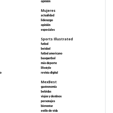
opinión
Mujeres
actualidad
liderazgo
opinión
especiales
Sports Illustrated
futbol
beisbol
futbol americano
basquetbol
más deporte
lifestyle
io
revista digital
MexBest
gastronomía
bebidas
viajes y destinos
personajes
bienestar
estilo de vida