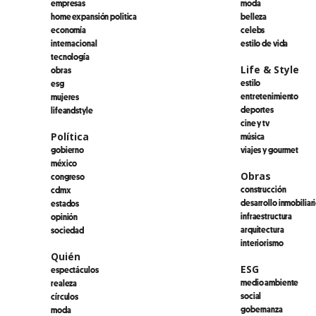
empresas
moda
home expansión politica
belleza
economía
celebs
internacional
estilo de vida
tecnología
Life & Style
obras
estilo
esg
entretenimiento
mujeres
deportes
lifeandstyle
cine y tv
Política
música
gobierno
viajes y gourmet
méxico
Obras
congreso
construcción
cdmx
desarrollo inmobiliar
estados
infraestructura
opinión
arquitectura
sociedad
interiorismo
Quién
ESG
espectáculos
medio ambiente
realeza
social
círculos
gobernanza
moda