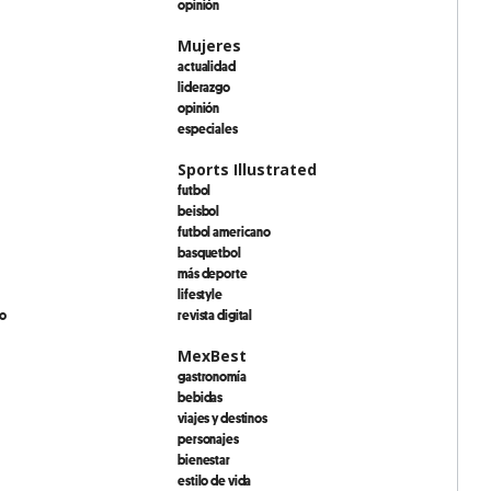
opinión
Mujeres
actualidad
liderazgo
opinión
especiales
Sports Illustrated
futbol
beisbol
futbol americano
basquetbol
más deporte
lifestyle
io
revista digital
MexBest
gastronomía
bebidas
viajes y destinos
personajes
bienestar
estilo de vida