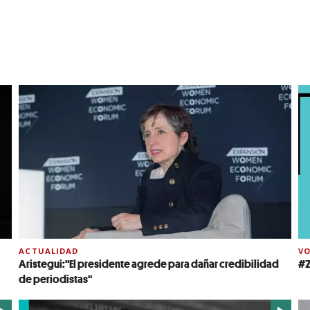
ACTUALIDAD
VO
Aristegui:"El presidente agrede para dañar credibilidad
#Z
de periodistas"