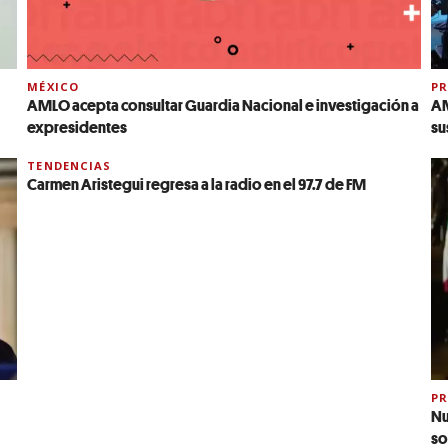
MÉXICO
PR
AMLO acepta consultar Guardia Nacional e investigación a
AM
expresidentes
su
TENDENCIAS
Carmen Aristegui regresa a la radio en el 97.7 de FM
PR
Nu
so