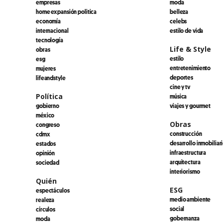
empresas
moda
home expansión politica
belleza
economía
celebs
internacional
estilo de vida
tecnología
Life & Style
obras
estilo
esg
entretenimiento
mujeres
deportes
lifeandstyle
cine y tv
Política
música
gobierno
viajes y gourmet
méxico
Obras
congreso
construcción
cdmx
desarrollo inmobiliar
estados
infraestructura
opinión
arquitectura
sociedad
interiorismo
Quién
ESG
espectáculos
medio ambiente
realeza
social
círculos
gobernanza
moda