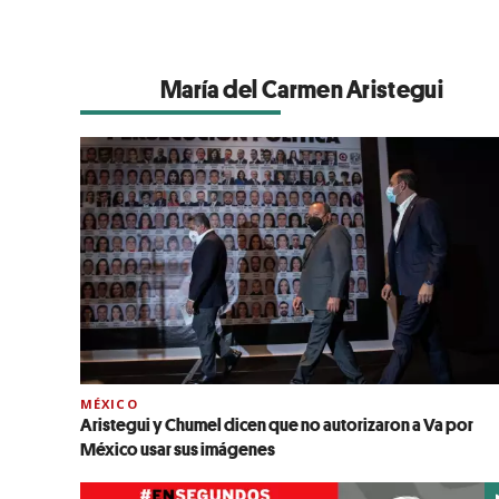
María del Carmen Aristegui
MÉXICO
Aristegui y Chumel dicen que no autorizaron a Va por
México usar sus imágenes