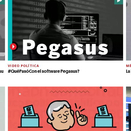
VIDEO POLÍTICA
MÉ
su
#QuéPasóCon el software Pegasus?
La