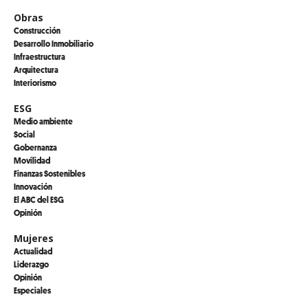
Obras
Construcción
Desarrollo Inmobiliario
Infraestructura
Arquitectura
Interiorismo
ESG
Medio ambiente
Social
Gobernanza
Movilidad
Finanzas Sostenibles
Innovación
El ABC del ESG
Opinión
Mujeres
Actualidad
Liderazgo
Opinión
Especiales