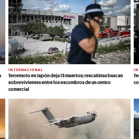
INTERNACIONAL
IN
s
Terremoto en Japón deja 13 muertos; rescatistas buscan
Te
sobrevivientes entre los escombros de un centro
co
comercial