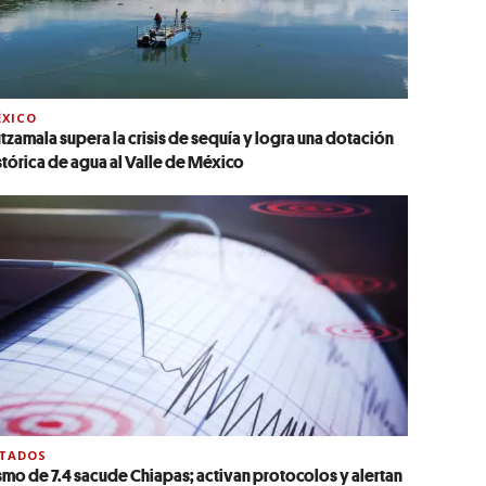
XICO
tzamala supera la crisis de sequía y logra una dotación
stórica de agua al Valle de México
STADOS
smo de 7.4 sacude Chiapas; activan protocolos y alertan