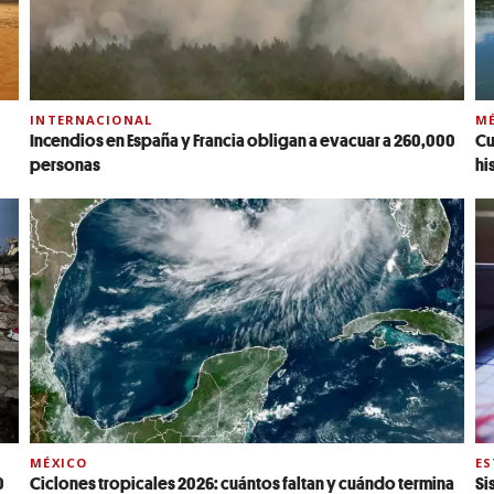
INTERNACIONAL
MÉ
Incendios en España y Francia obligan a evacuar a 260,000
Cu
personas
hi
MÉXICO
E
0
Ciclones tropicales 2026: cuántos faltan y cuándo termina
Si