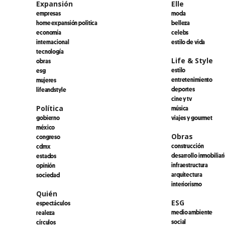
Expansión
Elle
empresas
moda
home expansión politica
belleza
economía
celebs
internacional
estilo de vida
tecnología
Life & Style
obras
estilo
esg
entretenimiento
mujeres
deportes
lifeandstyle
cine y tv
Política
música
gobierno
viajes y gourmet
méxico
Obras
congreso
construcción
cdmx
desarrollo inmobiliar
estados
infraestructura
opinión
arquitectura
sociedad
interiorismo
Quién
ESG
espectáculos
medio ambiente
realeza
social
círculos