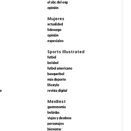
el abc del esg
opinión
Mujeres
actualidad
liderazgo
opinión
especiales
Sports Illustrated
futbol
beisbol
futbol americano
basquetbol
más deporte
lifestyle
io
revista digital
MexBest
gastronomía
bebidas
viajes y destinos
personajes
bienestar