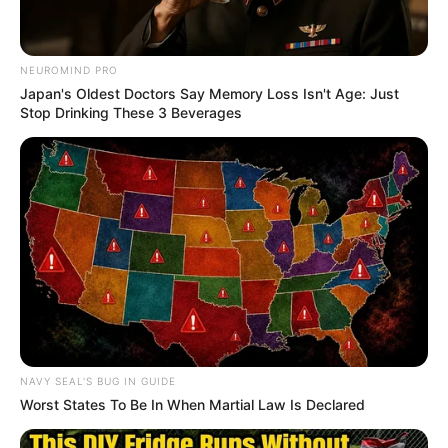
Worst States To Be In When Martial Law Is
Declared
NAVY SEAL'S BUG IN GUIDE