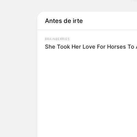
De entrada,