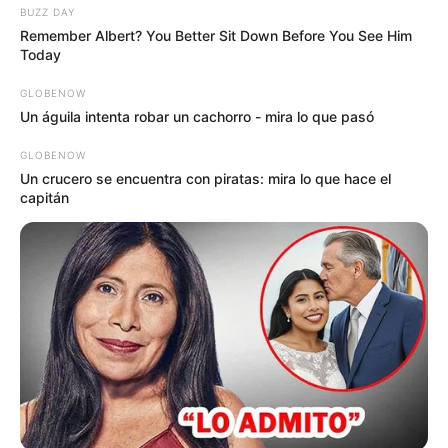
BUZZ DAY
2025’s Most Impactful Celebrity Farewells
BRAINBERRIES
Un águila intenta robar un cachorro - mira lo que
pasó
GLOBENOW