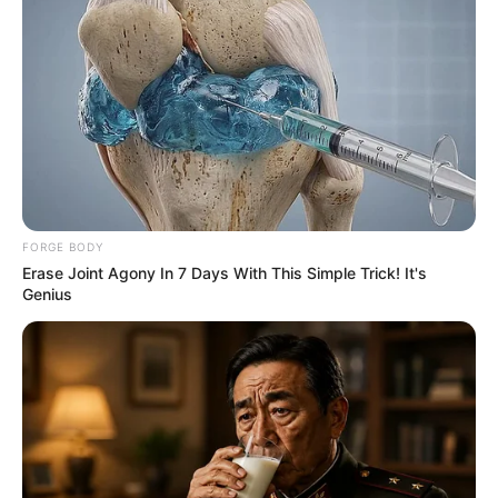
Erase Joint Agony In 7 Days With This Simple
Trick! It's Genius
FORGE BODY