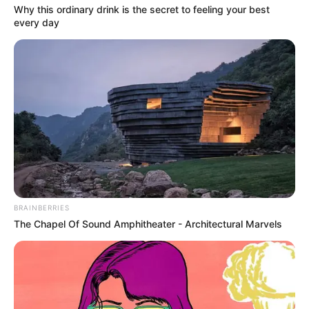
And They Did Show This In Bohemian Rapsody!
BRAINBERRIES
Why this ordinary drink is the secret to feeling
your best every day
CTA FAVORITE