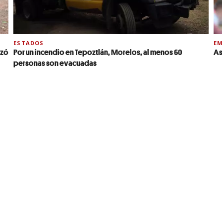
ESTADOS
EM
nzó
Por un incendio en Tepoztlán, Morelos, al menos 60
As
personas son evacuadas