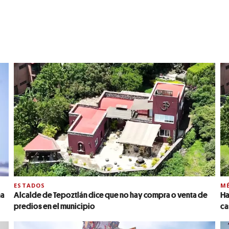
ESTADOS
MÉ
na
Alcalde de Tepoztlán dice que no hay compra o venta de
Ha
predios en el municipio
ca