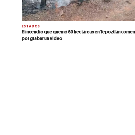
ESTADOS
El incendio que quemó 60 hectáreas en Tepoztlán come
por grabar un video