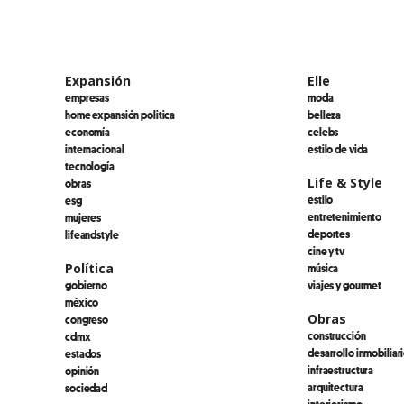
Expansión
Elle
empresas
moda
home expansión politica
belleza
economía
celebs
internacional
estilo de vida
tecnología
Life & Style
obras
estilo
esg
entretenimiento
mujeres
deportes
lifeandstyle
cine y tv
Política
música
gobierno
viajes y gourmet
méxico
Obras
congreso
construcción
cdmx
desarrollo inmobiliar
estados
infraestructura
opinión
arquitectura
sociedad