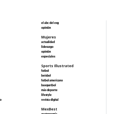
el abc del esg
opinión
Mujeres
actualidad
liderazgo
opinión
especiales
Sports Illustrated
futbol
beisbol
futbol americano
basquetbol
más deporte
lifestyle
io
revista digital
MexBest
gastronomía