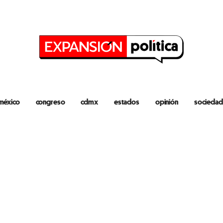
méxico
congreso
cdmx
estados
opinión
sociedad