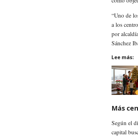
como objeti
“Uno de los
a los centr
por alcaldí
Sánchez Iba
Lee más:
Más cen
Según el di
capital bus