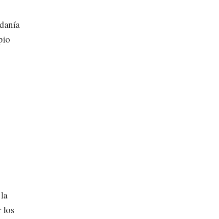
adanía
pio
la
 los