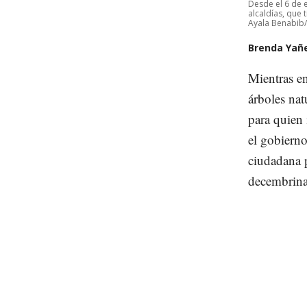
Desde el 6 de 
alcaldías, que 
Ayala Benabib/
Brenda Yañ
Mientras e
árboles nat
para quien 
el gobierno
ciudadana p
decembrinas