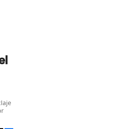
el
laje
or