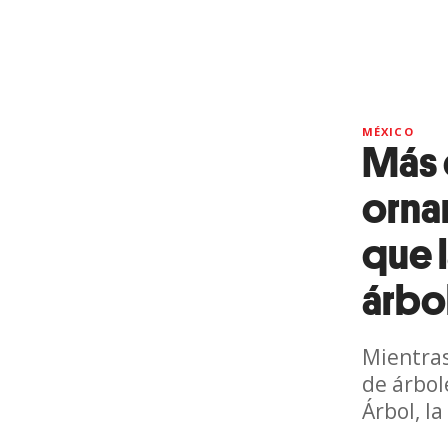
MÉXICO
Más 
ornam
que 
árbo
Mientras
de árbol
Árbol, l