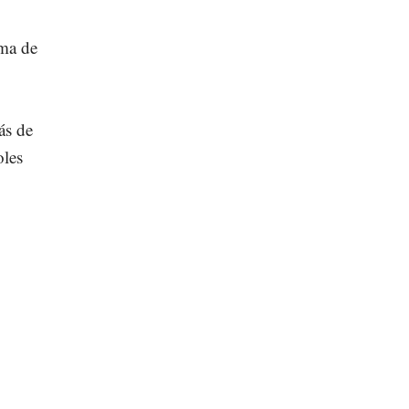
ema de
ás de
oles