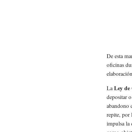
De esta man
oficinas d
elaboración
Ley de 
La
depositar o
abandono de
repite, por
impulsa l