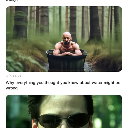
Why everything you thought you knew about water
might be wrong
CTA LOVE
Top 8 People Living Strange But Happy Lifestyles
BRAINBERRIES