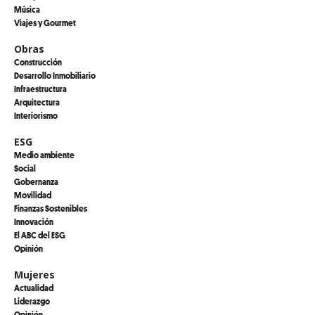
Música
Viajes y Gourmet
Obras
Construcción
Desarrollo Inmobiliario
Infraestructura
Arquitectura
Interiorismo
ESG
Medio ambiente
Social
Gobernanza
Movilidad
Finanzas Sostenibles
Innovación
El ABC del ESG
Opinión
Mujeres
Actualidad
Liderazgo
Opinión