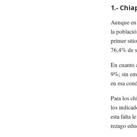
1.- Chia
Aunque en 
la població
primer siti
76,4% de s
En cuanto 
9%; sin em
en esa cond
Para los ch
los indicad
esta falta 
rezago edu