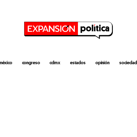
méxico
congreso
cdmx
estados
opinión
sociedad