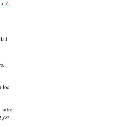
 a 52
idad
s.
n los
 sufre
 5,6%.