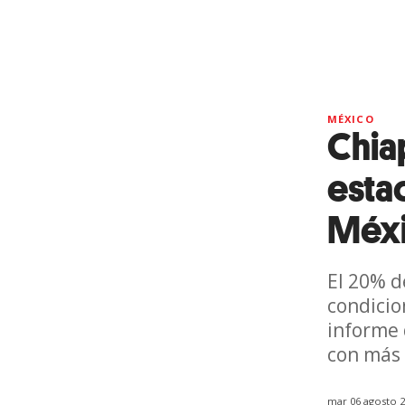
MÉXICO
Chia
esta
Méx
El 20% d
condicio
informe 
con más 
mar 06 agosto 2