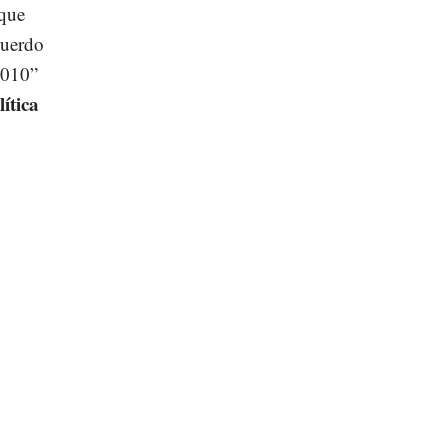
 que
cuerdo
2010”
ítica