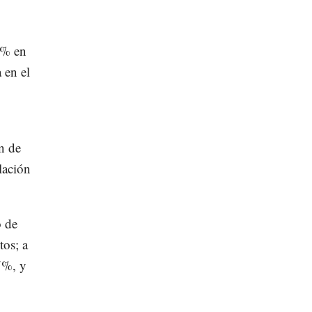
6% en
 en el
n de
lación
o de
tos; a
57%, y