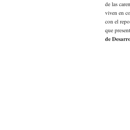
de las care
viven en c
con el rep
que present
de Desarro