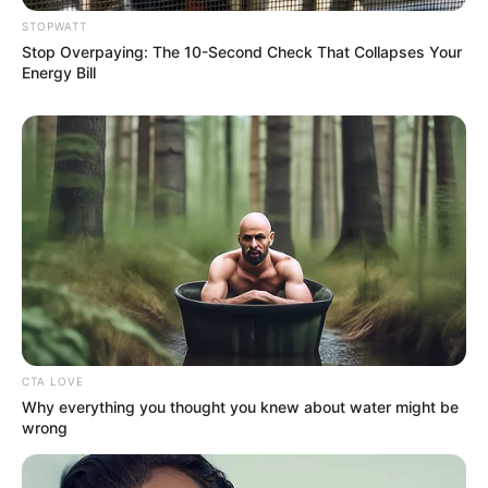
Why everything you thought you knew about water
might be wrong
CTA LOVE