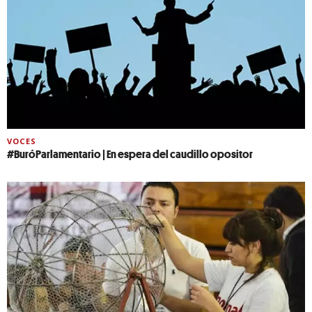
VOCES
#BuróParlamentario | En espera del caudillo opositor