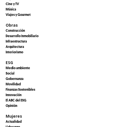
Cine y TV
Música
Viajes y Gourmet
Obras
Construcción
Desarrollo Inmobiliario
Infraestructura
Arquitectura
Interiorismo
ESG
Medio ambiente
Social
Gobernanza
Movilidad
Finanzas Sostenibles
Innovación
El ABC del ESG
Opinión
Mujeres
Actualidad
Liderazgo