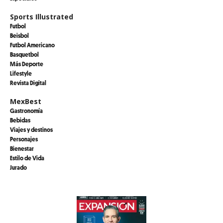
Sports Illustrated
Futbol
Beisbol
Futbol Americano
Basquetbol
Más Deporte
Lifestyle
Revista Digital
MexBest
Gastronomía
Bebidas
Viajes y destinos
Personajes
Bienestar
Estilo de Vida
Jurado