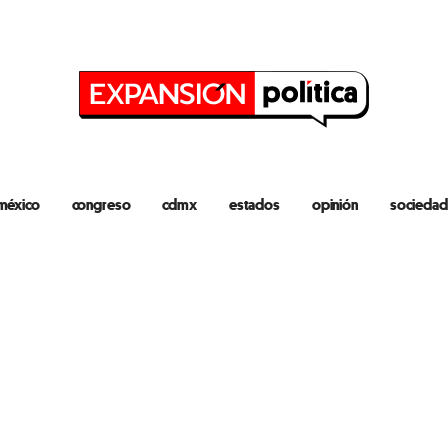
méxico
congreso
cdmx
estados
opinión
sociedad