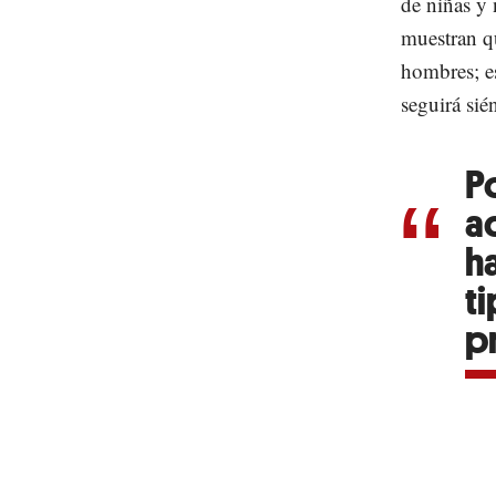
de niñas y 
muestran q
hombres; es
seguirá sié
P
a
h
t
p