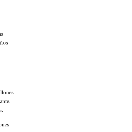
as
años
llones
ante,
%.
lones