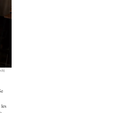
ock)
Se
 les