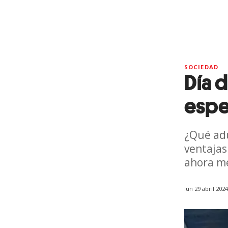
SOCIEDAD
Día d
espe
¿Qué ad
ventajas
ahora me
lun 29 abril 202