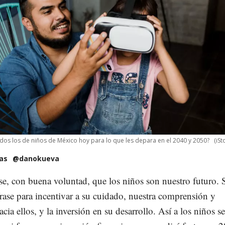
dos los de niños de México hoy para lo que les depara en el 2040 y 2050?
(iSt
as
@danokueva
se, con buena voluntad, que los niños son nuestro futuro. 
 frase para incentivar a su cuidado, nuestra comprensión y
cia ellos, y la inversión en su desarrollo. Así a los niños se