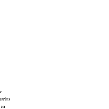
re
rarlos
 en