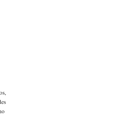
os,
des
ómo