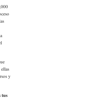
1,000
oceso
las
la
l
que
ellas
rsos y
 tus