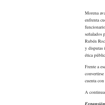
Morena avan
enfrenta cu
funcionario
señalados p
Rubén Roch
y disputas 
ética públi
Frente a e
convertirse
cuenta con 
A continuac
Expansión 