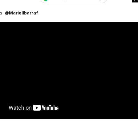
a
@MarielIbarraf