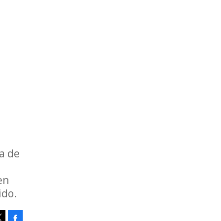
a de
en
ido.
Facebook