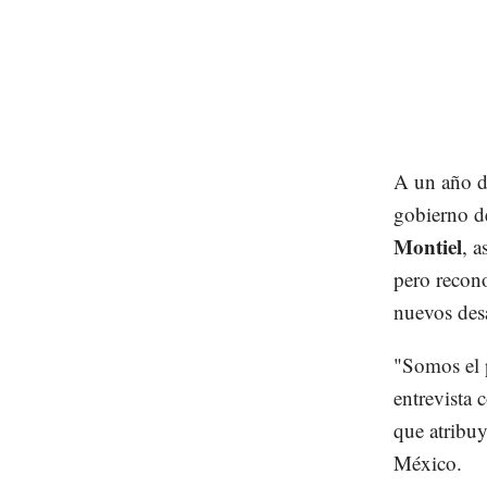
A un año d
gobierno d
Montiel
, a
pero recono
nuevos desa
"Somos el p
entrevista
que atribuy
México.