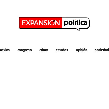
méxico
congreso
cdmx
estados
opinión
sociedad