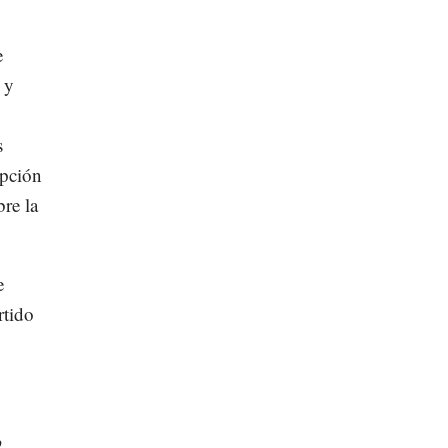
e
 y
s
upción
re la
e
rtido
o