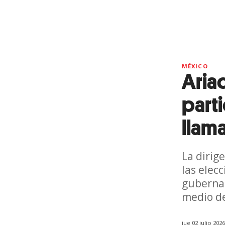
MÉXICO
Aria
part
llam
La dirig
las elec
gubernat
medio de
jue 02 julio 202