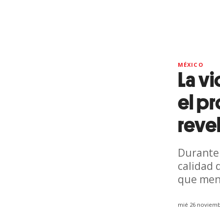
MÉXICO
La vi
el pr
reve
Durante 
calidad 
que meno
mié 26 noviemb