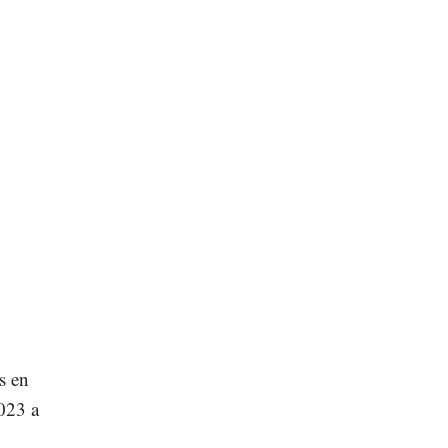
s en
023 a