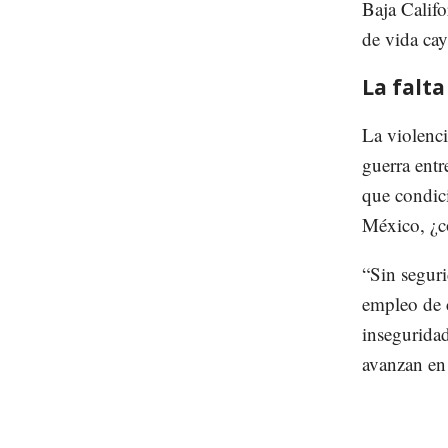
Baja Califo
de vida ca
La falt
La violenci
guerra entr
que condici
México, ¿c
“Sin seguri
empleo de c
inseguridad
avanzan en 