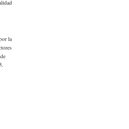
alidad
por la
ctores
 de
5.