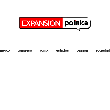
méxico
congreso
cdmx
estados
opinión
sociedad