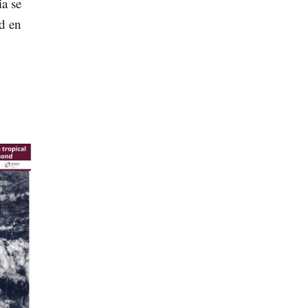
ia se
d en