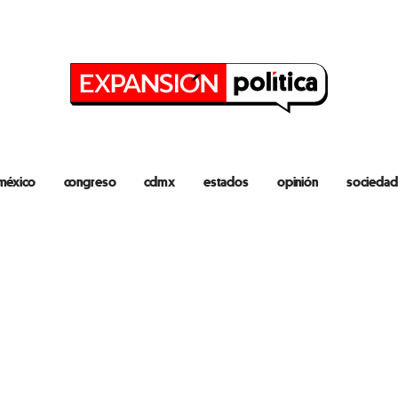
méxico
congreso
cdmx
estados
opinión
sociedad