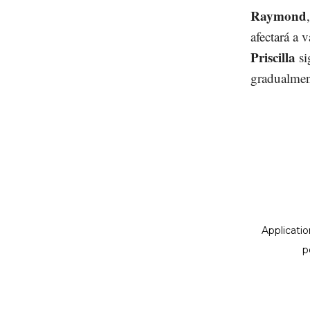
Raymond
afectará a 
Priscilla
si
gradualmen