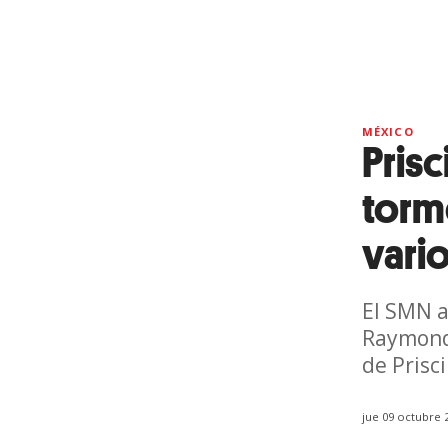
MÉXICO
Prisc
torm
vari
El SMN a
Raymond 
de Prisci
jue 09 octubre 