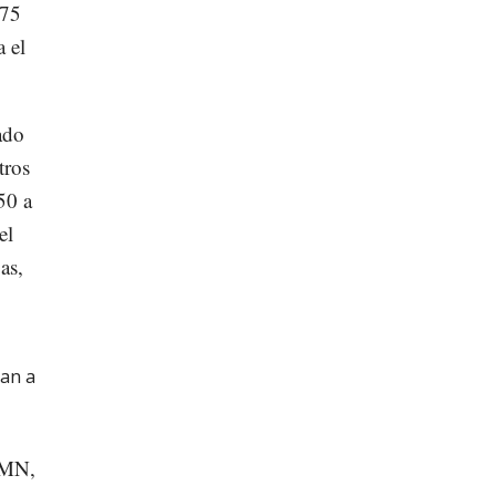
 75
 el
ado
tros
50 a
el
as,
an a
SMN,