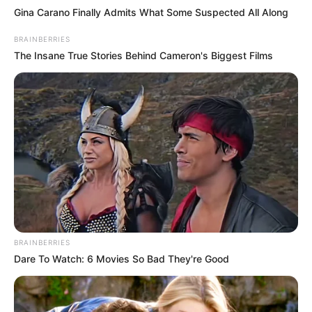
MGID recomienda
CONTENIDO PROMOCIONADO
Gina Carano Finally Admits What Some Suspected
All Along
BRAINBERRIES