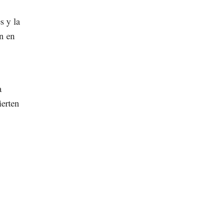
s y la
an en
a
ierten