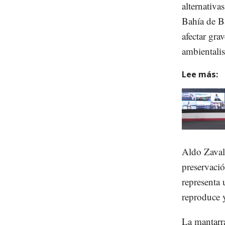
alternativa
Bahía de Ba
afectar gra
ambientalis
Lee más:
Aldo Zavala
preservació
representa 
reproduce y
La mantarr