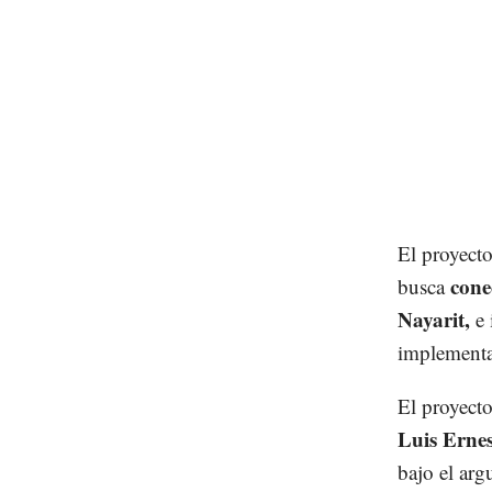
El proyecto
conec
busca
Nayarit,
e 
implementa
El proyecto
Luis Erne
bajo el arg