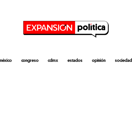
méxico
congreso
cdmx
estados
opinión
sociedad