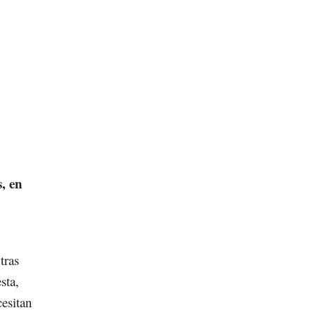
, en
tras
sta,
cesitan