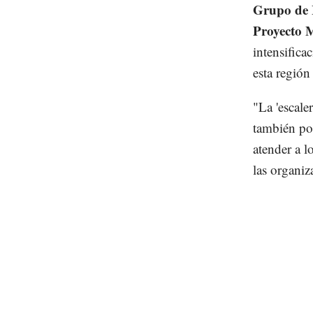
Grupo de 
Proyecto M
intensifica
esta región
"La 'escale
también pon
atender a l
las organiz