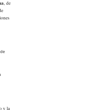
na
, de
de
ciones
 de
a
o y la