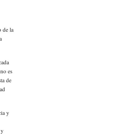
 de la
a
cada
 no es
sta de
dad
cia y
 y