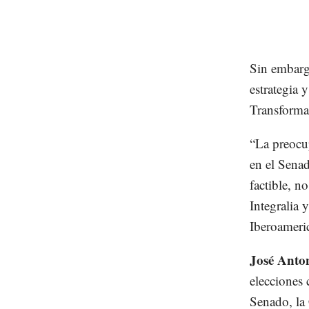
Sin embargo
estrategia
Transformac
“La preocup
en el Sena
factible, n
Integralia 
Iberoameri
José Anto
elecciones 
Senado, la 