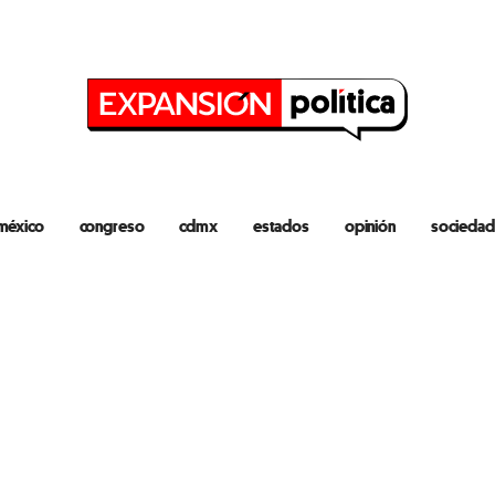
méxico
congreso
cdmx
estados
opinión
sociedad