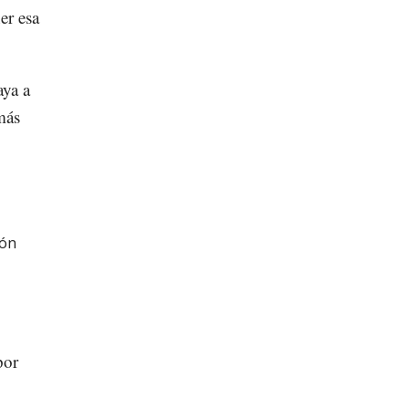
er esa
aya a
más
ión
por