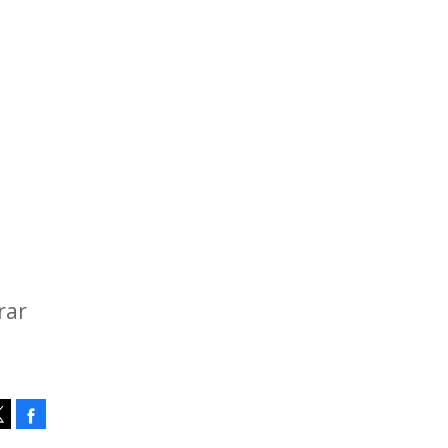
rar
Facebook
Tweet