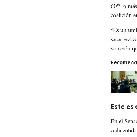
60% o más d
coalición en
“Es un umb
sacar esa v
votación qu
Recomend
Este es 
En el Senad
cada entid