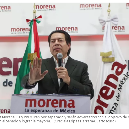
s Morena, PT y PVEM irán por separado y serán adversarios con el objetivo de
 el Senado y lograr la mayoría.
(Graciela López Herrera/Cuartoscuro)