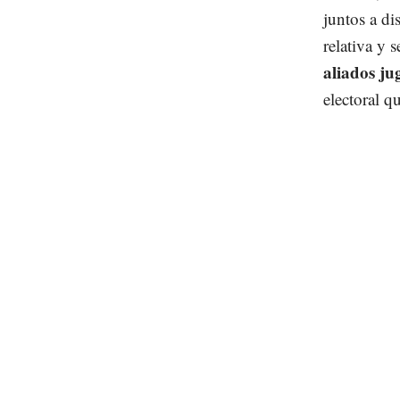
juntos a di
relativa y 
aliados j
electoral q