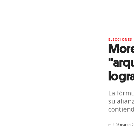
ELECCIONES 
More
"arqu
logr
La fórmu
su alian
contiend
mié 06 marzo 2