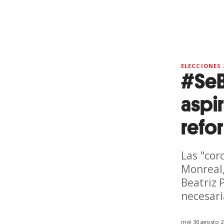
ELECCIONES 
#SeB
aspi
refo
Las "cor
Monreal,
Beatriz 
necesari
mié 30 agosto 2