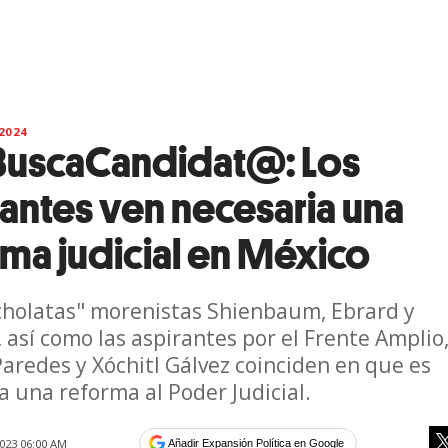
2024
uscaCandidat@: Los
rantes ven necesaria una
rma judicial en México
cholatas" morenistas Shienbaum, Ebrard y
 así como las aspirantes por el Frente Amplio
Paredes y Xóchitl Gálvez coinciden en que es
a una reforma al Poder Judicial.
023 06:00 AM
Añadir Expansión Política en Google