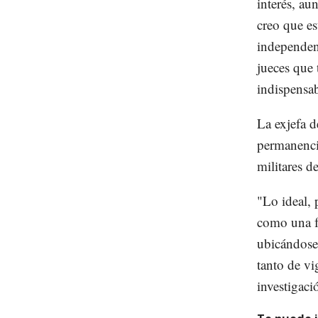
interés, au
creo que es
independenc
jueces que 
indispensa
La exjefa d
permanencia
militares d
"Lo ideal, 
como una fu
ubicándose 
tanto de vi
investigaci