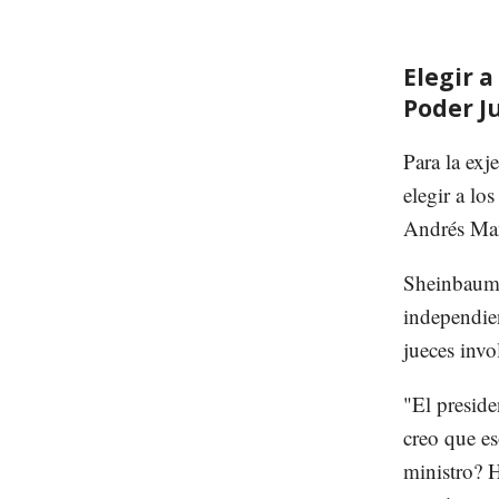
Elegir a
Poder J
Para la ex
elegir a lo
Andrés Man
Sheinbaum 
independien
jueces invo
"El preside
creo que es
ministro? 