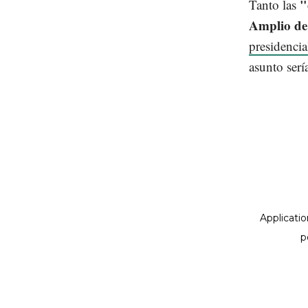
"
Tanto las
Amplio d
presidenci
asunto serí