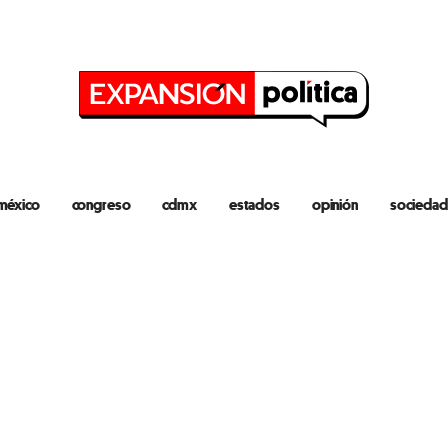
méxico
congreso
cdmx
estados
opinión
sociedad