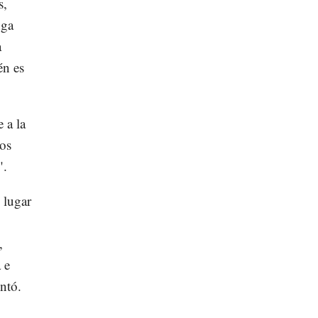
s,
nga
a
én es
 a la
los
".
 lugar
,
 e
ntó.