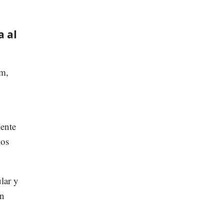
a al
um,
mente
los
lar y
un