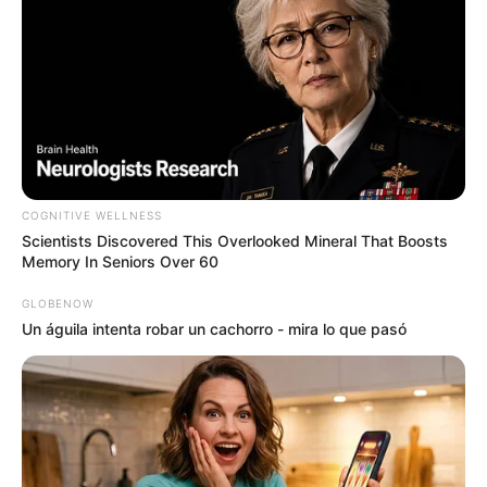
And They Did Show This In Bohemian Rapsody!
BRAINBERRIES