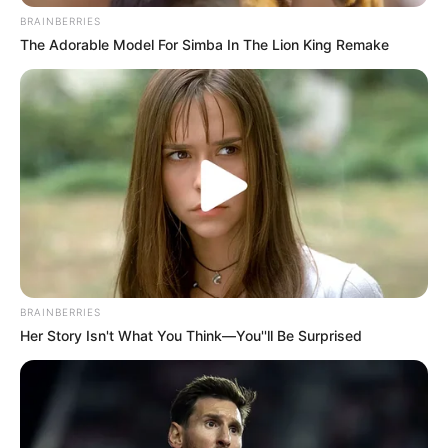
En su momento diputados del PRI, PAN y Movimiento
Ciudadano (MC) criticaron que esto significaría la
criminalización de los consumidores, sin embargo
Morena defendió que no se sanciona a los usuarios de
vapeadores, solo a quienes los fabrican, distribuyen y
comercializan.
Los vapeadores también están prohibidos desde la
Constitución federal con la reforma publicada en enero
de 2025.
De acuerdo con el informe "Humo, vapeo y poder: el
nuevo negocio del crimen organizado", el mercado
ilícito del tabaco (entre cigarros, vapeadores y otros
productos) asciende a entre 15,000 y 20,000 millones
de pesos en México.