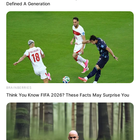
Un puesto en la esquina de Avenida Juárez y Eje Central Lázaro
Cárdenas, a unos pasos de la Alameda Central y el Palacio de Bellas
Artes en la CDMX, ofrece vapeadores a la venta desde los 100 pesos.
(Foto: Especial)
Shelma Navarrete
@shelmanz
En la Alameda Central, a unos pasos del Palacio de
Bellas Artes, se venden vapeadores en vía pública, pese
a estar prohibidos a nivel federal y que su