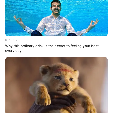
con Madero, por donde pasan alrededor de 150
personas por minuto. En este punto además de
vapeadores con hasta 20,000 puffs o bocanadas, se
ofrecen otros con psntallas con juegos en colores neón,
que llegan a costar hasta 400 pesos.
En diciembre se prohibió a nivel nacional la venta,
distribución y producción de vapeadores, con la
reforma al la Ley General de Salud aprobada por la
Cámara de Diputados y el Senado de la República.
A quien cometa estos actos, se le podrían imponer de
uno a ocho años de cárcel, así como una multa de 100 a
2,000 veces la Unidad de Medida y Actualización
(UMA), que para este 2026 equivale a entre 11,731 y
234,620 pesos, al considerar a estos dispositivos como
una "amenaza a la salud pública".