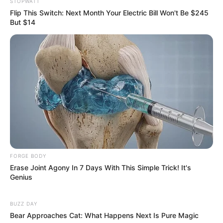
Mujeres
Actualidad
Liderazgo
Opinión
Especiales
Sports Illustrated
Futbol
Beisbol
Futbol Americano
Basquetbol
Más Deporte
Lifestyle
Revista Digital
MexBest
Gastronomía
Bebidas
Viajes y destinos
Personajes
Bienestar
Estilo de Vida
Jurado